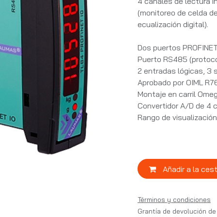
4 canales de lectura 
(monitoreo de celda de 
ecualización digital).
Dos puertos PROFINET
Puerto RS485 (protoc
2 entradas lógicas, 3 s
Aprobado por OIML R76:
Montaje en carril Omeg
Convertidor A/D de 4 
Rango de visualizaci
Añadir a la ces
Términos y condiciones
Grantía de devolución de