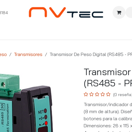
3184
nition
Cursos Ignition
Pioneros
Comunidad
Sopor
eso
Transmisores
Transmisor De Peso Digital (RS485 - P
Transmisor
(RS485 - P
(0 reseña
Transmisor/indicador d
(8 mm de altura). Dis
botones para la calibra
Dimensiones: 26 x 115 