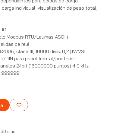
independientes para celdas de carga
carga individual, visualización de peso total,
 IO
olo Modbus RTU/Laumas ASCII)
alidas de relé
2006, clase III, 10000 divis. 0,2 μV/VSI
a/DIN para panel frontal/posterior
canales 24bit (16000000 puntos) 4,8 kHz
ón 999999
ta
 30 días