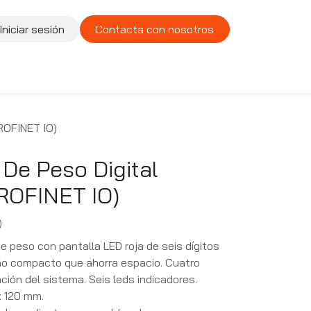
Iniciar sesión
Contacta con nosotros
te
Compañía
Vacantes
ROFINET IO)
 De Peso Digital
ROFINET IO)
)
e peso con pantalla LED roja de seis dígitos
eño compacto que ahorra espacio. Cuatro
ción del sistema. Seis leds indicadores.
x 120 mm.