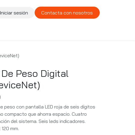
Iniciar sesión
Contacta con nosotros
te
Compañía
Vacantes
eviceNet)
 De Peso Digital
eviceNet)
)
e peso con pantalla LED roja de seis dígitos
eño compacto que ahorra espacio. Cuatro
ción del sistema. Seis leds indicadores.
x 120 mm.