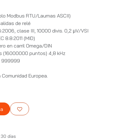
olo Modbus RTU/Laumas ASCII)
alidas de relé
2006, clase III, 10000 divis. 0,2 μV/VSI
C 8.8:2011 (MID)
ero en carril Omega/DIN
ts (16000000 puntos) 4,8 kHz
ón 999999
la Comunidad Europea.
ta
 30 días