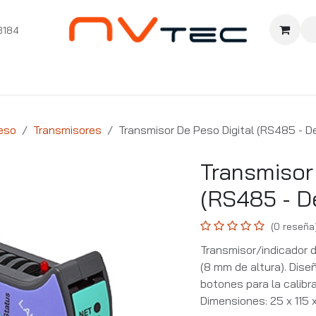
3184
nition
Cursos Ignition
Pioneros
Comunidad
Sopor
eso
Transmisores
Transmisor De Peso Digital (RS485 - D
Transmisor
(RS485 - D
(0 reseña
Transmisor/indicador d
(8 mm de altura). Dis
botones para la calibra
Dimensiones: 25 x 115 