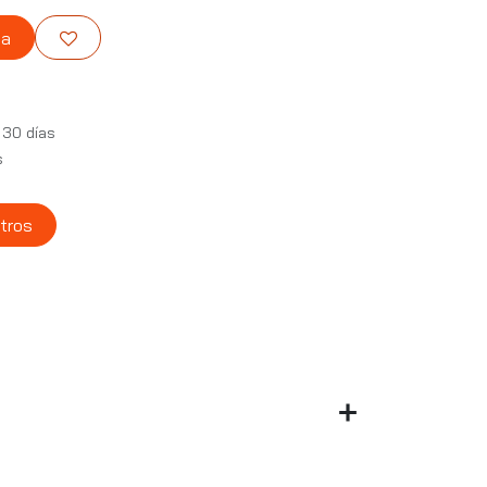
ta
 30 días
s
tros