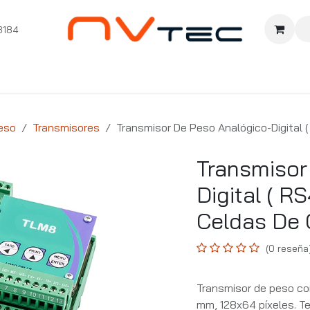
3184
nition
Cursos Ignition
Pioneros
Comunidad
Sopor
eso
Transmisores
Transmisor De Peso Analógico-Digital 
Transmisor
Digital ( R
Celdas De 
(0 reseña
Transmisor de peso co
mm, 128x64 píxeles. Te