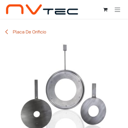
Ir al contenido
Placa De Orificio