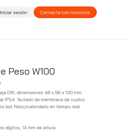
Iniciar sesión
Contacta con nosotros
te
Compañía
Vacantes
De Peso W100
)
aja DIN, dimensiones 48 x 96 x 130 mm.
tal IP54. Teclado de membrana de cuatro
s led. Reloj/calendario en tiempo real.
is dígitos, 14 mm de altura