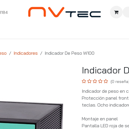
3184
nition
Cursos Ignition
Pioneros
Comunidad
Sopor
eso
Indicadores
Indicador De Peso W100
Indicador 
(0 reseña
Indicador de peso en c
Protección panel fron
teclas. Ocho indicadore
Montaje en panel
Pantalla LED roja de se