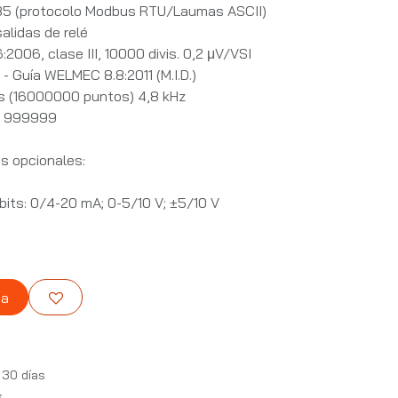
5 (protocolo Modbus RTU/Laumas ASCII)
alidas de relé
2006, clase III, 10000 divis. 0,2 μV/VSI
- Guía WELMEC 8.8:2011 (M.I.D.)
ts (16000000 puntos) 4,8 kHz
ón 999999
s opcionales:
 bits: 0/4-20 mA; 0-5/10 V; ±5/10 V
ta
 30 días
s