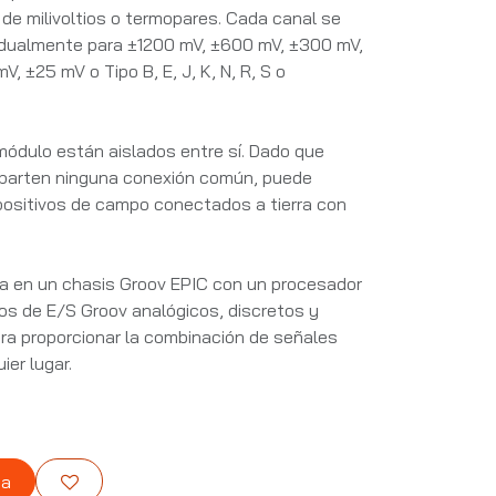
de milivoltios o termopares. Cada canal se
vidualmente para ±1200 mV, ±600 mV, ±300 mV,
, ±25 mV o Tipo B, E, J, K, N, R, S o
módulo están aislados entre sí. Dado que
parten ninguna conexión común, puede
spositivos de campo conectados a tierra con
a en un chasis Groov EPIC con un procesador
s de E/S Groov analógicos, discretos y
ara proporcionar la combinación de señales
ier lugar.
ta