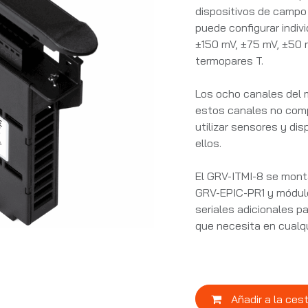
dispositivos de campo 
puede configurar indi
±150 mV, ±75 mV, ±50 mV
termopares T.
Los ocho canales del 
estos canales no com
utilizar sensores y di
ellos.
El GRV-ITMI-8 se mont
GRV-EPIC-PR1 y módulo
seriales adicionales p
que necesita en cualqu
Añadir a la ces