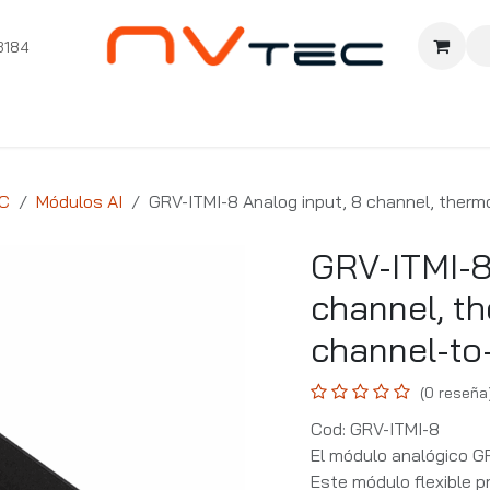
3184
nition
Cursos Ignition
Pioneros
Comunidad
Sopor
C
Módulos AI
GRV-ITMI-8 Analog input, 8 channel, therm
GRV-ITMI-8
channel, t
channel-to
(0 reseña
Cod: GRV-ITMI-8
El módulo analógico G
Este módulo flexible 