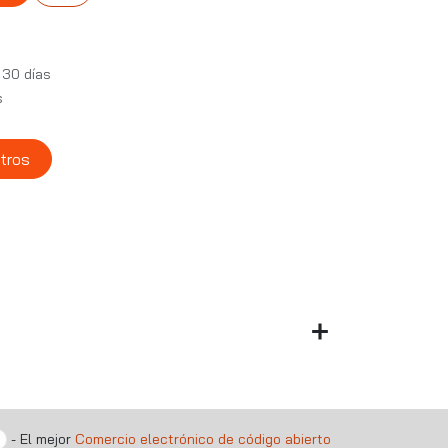
 30 días
s
tros
- El mejor
Comercio electrónico de código abierto