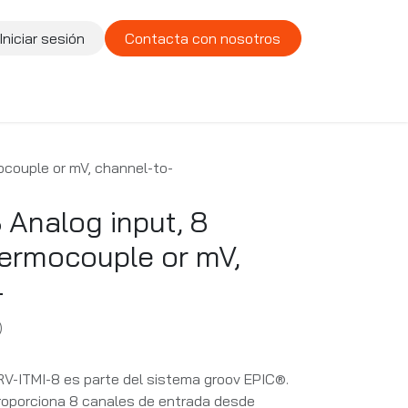
Iniciar sesión
Contacta con nosotros
te
Compañía
Vacantes
ocouple or mV, channel-to-
 Analog input, 8
hermocouple or mV,
-
)
RV-ITMI-8 es parte del sistema groov EPIC®.
proporciona 8 canales de entrada desde