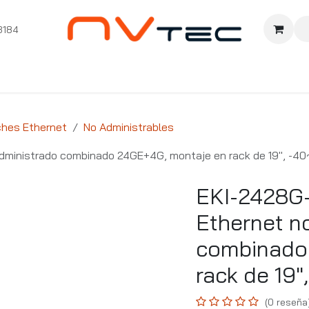
3184
nition
Cursos Ignition
Pioneros
Comunidad
Sopor
ches Ethernet
No Administrables
dministrado combinado 24GE+4G, montaje en rack de 19", -4
EKI-2428G
Ethernet n
combinado
rack de 19
(0 reseña