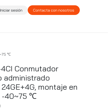
Iniciar sesión
Contacta con nosotros
te
Compañía
Vacantes
0~75 ℃
-4CI Conmutador
o administrado
 24GE+4G, montaje en
", -40~75 ℃
)