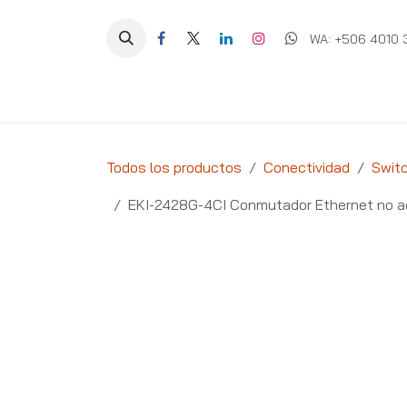
Ir al contenido
WA: +506 4010 
Equipos
Soluciones
Ig
Todos los productos
Conectividad
Swit
EKI-2428G-4CI Conmutador Ethernet no a