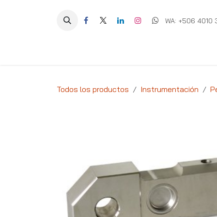
Ir al contenido
WA: +506 4010 
Equipos
Soluciones
Ig
Todos los productos
Instrumentación
P