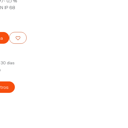
/- 0,1 %
N IP 68
ta
 30 días
s
tros