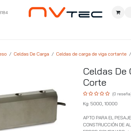
3184
nition
Cursos Ignition
Pioneros
Comunidad
Sopor
eso
Celdas De Carga
Celdas de carga de viga cortante
Celdas De 
Corte
(0 reseña
Kg: 5000, 10000
APTO PARA EL PESAJE
CONSTRUCCIÓN DE AL