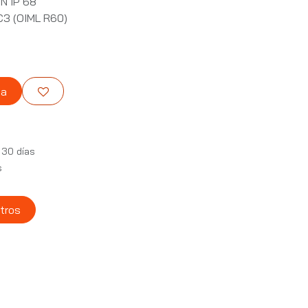
N IP 68
3 (OIML R60)
ta
 30 días
s
tros