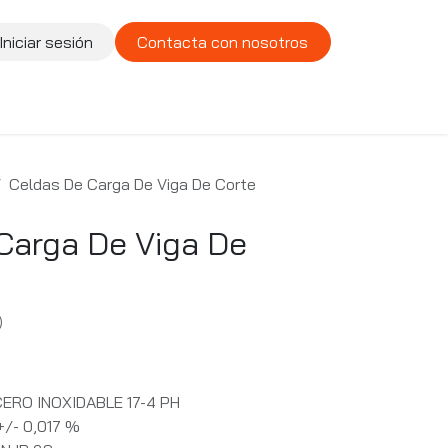
Iniciar sesión
Contacta con nosotros
te
Compañía
Vacantes
Celdas De Carga De Viga De Corte
Carga De Viga De
)
RO INOXIDABLE 17-4 PH
/- 0,017 %