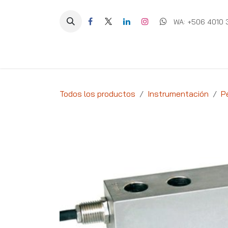
Ir al contenido
WA: +506 4010 
Equipos
Soluciones
Ig
Todos los productos
Instrumentación
P