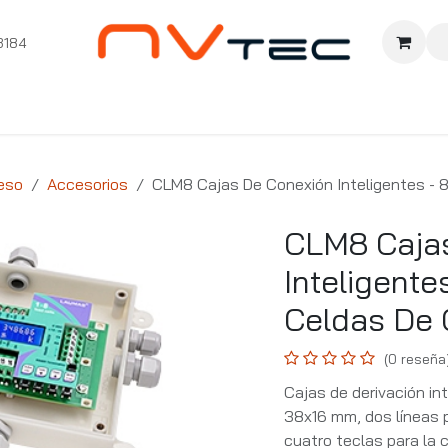
3184
nition
Cursos Ignition
Pioneros
Comunidad
Sopor
eso
Accesorios
CLM8 Cajas De Conexión Inteligentes - 
CLM8 Caja
Inteligente
Celdas De 
(0 reseña
Cajas de derivación in
38x16 mm, dos líneas p
cuatro teclas para la c