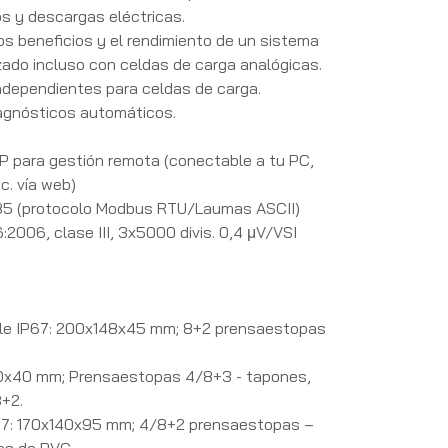
s y descargas eléctricas.
os beneficios y el rendimiento de un sistema
zado incluso con celdas de carga analógicas.
independientes para celdas de carga.
Diagnósticos automáticos.
P para gestión remota (conectable a tu PC,
c. vía web)
5 (protocolo Modbus RTU/Laumas ASCII)
2006, clase III, 3x5000 divis. 0,4 μV/VSI
ble IP67: 200x148x45 mm; 8+2 prensaestopas
30x40 mm; Prensaestopas 4/8+3 - tapones,
+2.
P67: 170x140x95 mm; 4/8+2 prensaestopas –