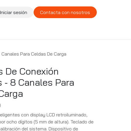
Iniciar sesión
Contacta con nosotros
te
Compañía
Vacantes
8 Canales Para Celdas De Carga
s De Conexión
s - 8 Canales Para
Carga
)
teligentes con display LCD retroiluminado,
or ocho dígitos (5 mm de altura). Teclado de
alibración del sistema. Dispositivo de