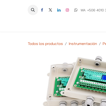
Ir al contenido
WA: +506 4010 
Equipos
Soluciones
Ig
Todos los productos
Instrumentación
P