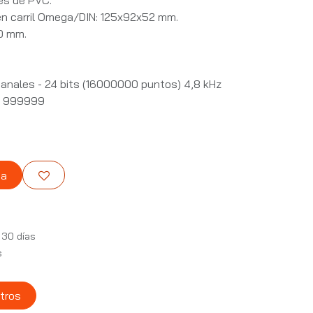
es de PVC.
en carril Omega/DIN: 125x92x52 mm.
30 mm.
canales - 24 bits (16000000 puntos) 4,8 kHz
ón 999999
ta
 30 días
s
tros