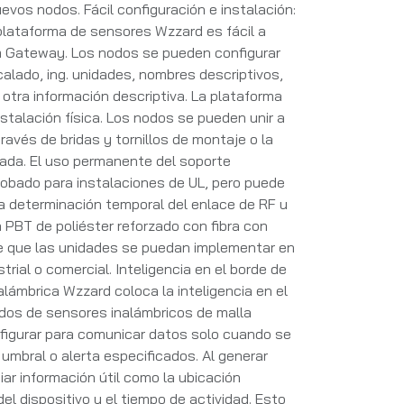
evos nodos. Fácil configuración e instalación:
 plataforma de sensores Wzzard es fácil a
 Gateway. Los nodos se pueden configurar
alado, ing. unidades, nombres descriptivos,
 otra información descriptiva. La plataforma
nstalación física. Los nodos se pueden unir a
través de bridas y tornillos de montaje o la
ada. El uso permanente del soporte
obado para instalaciones de UL, pero puede
a determinación temporal del enlace de RF u
a PBT de poliéster reforzado con fibra con
ce que las unidades se puedan implementar en
trial o comercial. Inteligencia en el borde de
nalámbrica Wzzard coloca la inteligencia en el
odos de sensores inalámbricos de malla
igurar para comunicar datos solo cuando se
 umbral o alerta especificados. Al generar
ar información útil como la ubicación
el dispositivo y el tiempo de actividad. Esto