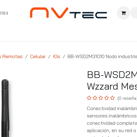
3184
nition
Cursos Ignition
Pioneros
Comunidad
Sopor
s Remotas
Celular
IOs
BB-WSD2M31010 Nodo industrial 
BB-WSD2M3
Wzzard Mesh
(0 reseña
Conectividad inalámbri
sensores inalámbricos
conectividad completa,
aplicación, en su red o