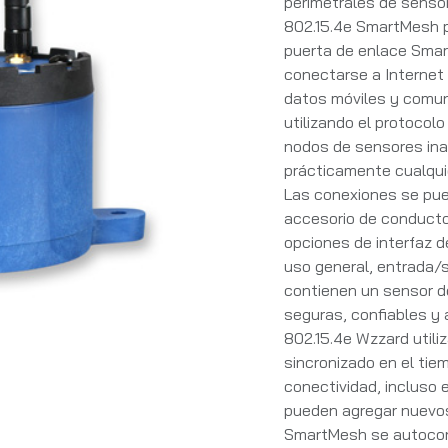
perimetrales de sensor
802.15.4e SmartMesh p
puerta de enlace Smar
conectarse a Internet 
datos móviles y comun
utilizando el protocol
nodos de sensores in
prácticamente cualquie
Las conexiones se pued
accesorio de conducto
opciones de interfaz d
uso general, entrada/s
contienen un sensor d
seguras, confiables y 
802.15.4e Wzzard utili
sincronizado en el ti
conectividad, incluso 
pueden agregar nuevos
SmartMesh se autocon