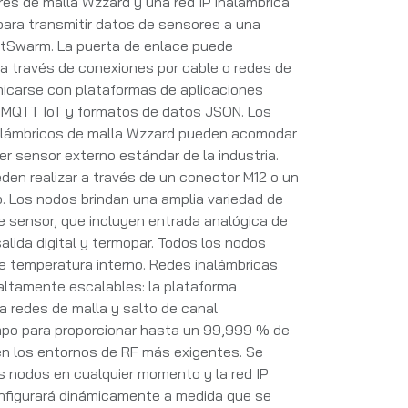
es de malla Wzzard y una red IP inalámbrica
ara transmitir datos de sensores a una
tSwarm. La puerta de enlace puede
a través de conexiones por cable o redes de
icarse con plataformas de aplicaciones
o MQTT IoT y formatos de datos JSON. Los
alámbricos de malla Wzzard pueden acomodar
r sensor externo estándar de la industria.
en realizar a través de un conector M12 o un
. Los nodos brindan una amplia variedad de
e sensor, que incluyen entrada analógica de
alida digital y termopar. Todos los nodos
e temperatura interno. Redes inalámbricas
altamente escalables: la plataforma
za redes de malla y salto de canal
empo para proporcionar hasta un 99,999 % de
en los entornos de RF más exigentes. Se
 nodos en cualquier momento y la red IP
figurará dinámicamente a medida que se