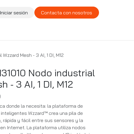
Iniciar sesión
Contacta con nosotros
te
Compañía
Vacantes
Wzzard Mesh - 3 AI, 1 DI, M12
1010 Nodo industrial
 - 3 AI, 1 DI, M12
)
ca donde la necesita: la plataforma de
 inteligentes Wzzard™ crea una pila de
 rápida y fácil entre sus sensores y la
 en Internet. La plataforma utiliza nodos