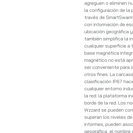
agreguen o eliminen nu
la configuración de la
través de SmartSwarm
con información de esc
ubicación geográfica y
también simplifica la i
cualquier superficie a 
base magnética integr
magnético no está apr
ser conveniente para l
otros fines. La carcas
clasificación IP67 ha
cualquier entorno indus
la red: la plataforma i
borde de la red. Los n
Wzzard se pueden conf
superan los niveles de
informes, pueden asoci
geográfica, el nombre d