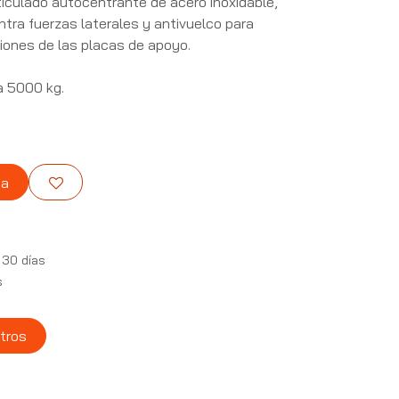
rticulado autocentrante de acero inoxidable,
ntra fuerzas laterales y antivuelco para
ones de las placas de apoyo.
a 5000 kg.
ta
 30 días
s
tros