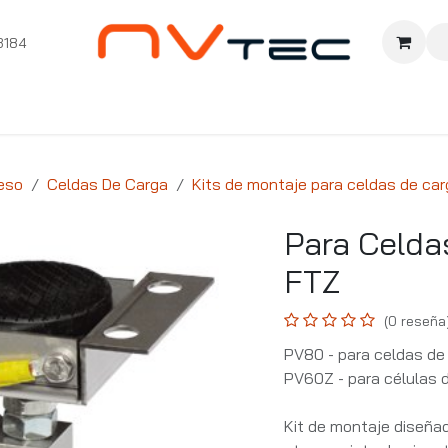
3184
nition
Cursos Ignition
Pioneros
Comunidad
Sopor
eso
Celdas De Carga
Kits de montaje para celdas de car
Para Celda
FTZ
(0 reseña
PV80 - para celdas d
PV60Z - para células 
Kit de montaje diseñad