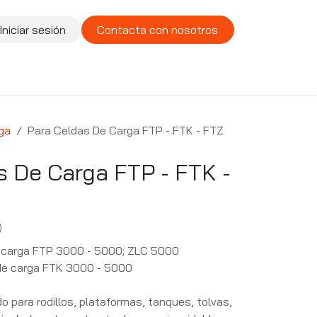
Iniciar sesión
Contacta con nosotros
te
Compañía
Vacantes
ga
Para Celdas De Carga FTP - FTK - FTZ
s De Carga FTP - FTK -
)
e carga FTP 3000 - 5000; ZLC 5000
de carga FTK 3000 - 5000
o para rodillos, plataformas, tanques, tolvas,