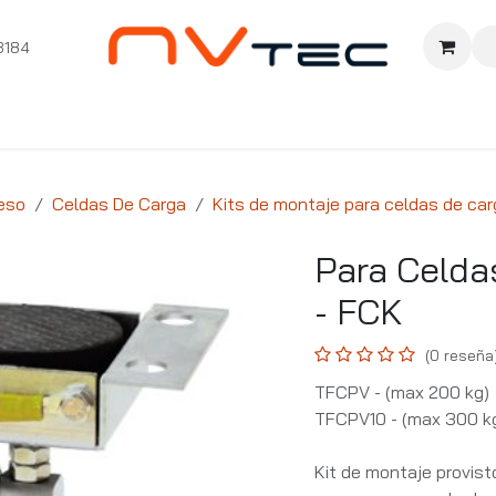
3184
nition
Cursos Ignition
Pioneros
Comunidad
Sopor
eso
Celdas De Carga
Kits de montaje para celdas de car
Para Celda
- FCK
(0 reseña
TFCPV - (max 200 kg)
TFCPV10 - (max 300 k
Kit de montaje provist