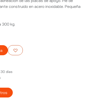
lineación de las placas de apoyo. Pie de
ante construido en acero inoxidable. Pequeña
 300 kg.
ta
 30 días
s
tros