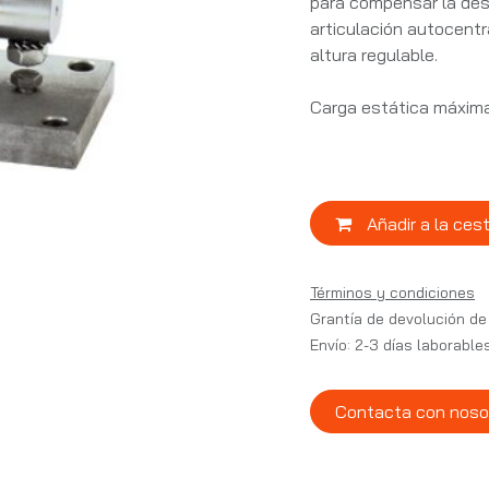
para compensar la desa
articulación autocentr
altura regulable.
Carga estática máxima
Añadir a la ces
Términos y condiciones
Grantía de devolución de
Envío: 2-3 días laborable
Contacta con noso