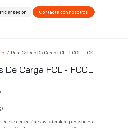
Iniciar sesión
Contacta con nosotros
te
Compañía
Vacantes
ga
Para Celdas De Carga FCL - FCOL - FCK
s De Carga FCL - FCOL
)
g)
o de pie contra fuerzas laterales y antivuelco