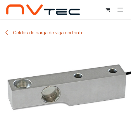
Ir al contenido
Celdas de carga de viga cortante