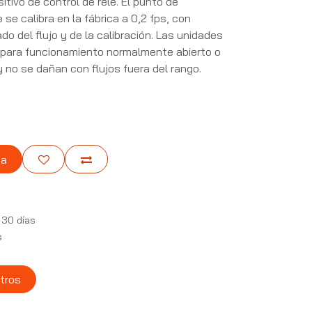
tivo de control de relé. El punto de
se calibra en la fábrica a 0,2 fps, con
do del flujo y de la calibración. Las unidades
para funcionamiento normalmente abierto o
no se dañan con flujos fuera del rango.
ta
 30 días
s
tros