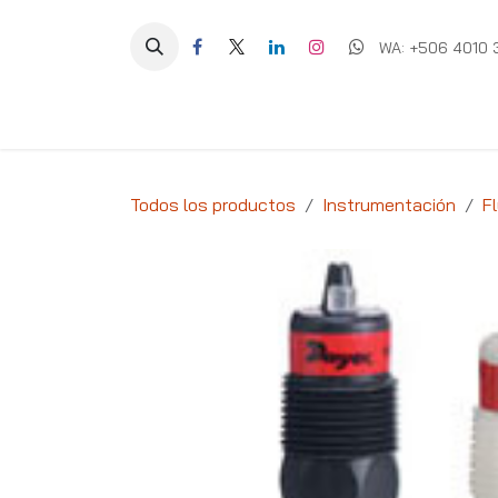
Ir al contenido
WA: +506 4010 
Equipos
Soluciones
Ig
Todos los productos
Instrumentación
Fl