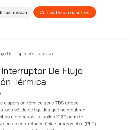
Iniciar sesión
Contacta con nosotros
te
Compañía
Vacantes
lujo De Dispersión Térmica
Interruptor De Flujo
ión Térmica
)
 de dispersión térmica serie TDS ofrece
estado sólido de líquidos que no recubren,
mbas y procesos. La salida 1P2T permite
z con un controlador lógico programable (PLC)