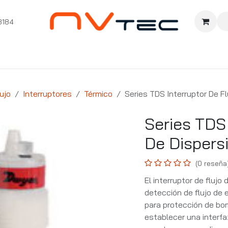
3184
nition
Cursos Ignition
Pioneros
Comunidad
Sopor
ujo
Interruptores
Térmico
Series TDS Interruptor De F
Series TDS 
De Dispers
(0 reseña
El interruptor de flujo
detección de flujo de 
para protección de bo
establecer una interfa