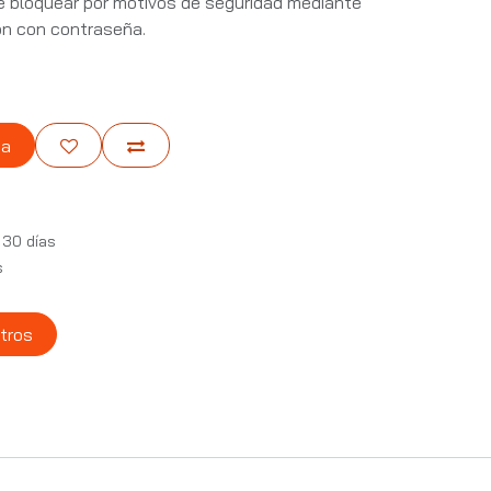
 bloquear por motivos de seguridad mediante
ón con contraseña.
ta
 30 días
s
tros