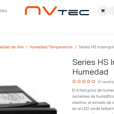
3184
nition
Cursos Ignition
Pioneros
Comunidad
Sopor
alidad de Aire
Humedad/Temperatura
Series HS Interrup
Series HS I
Humedad
(0 reseña
El interruptor de hume
sistemas de humidific
relativa, el estado de
en el LED verde brilla