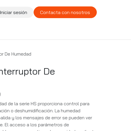
Iniciar sesión
Contacta con nosotros
te
Compañía
Vacantes
tor De Humedad
nterruptor De
)
dad de la serie HS proporciona control para
ación o deshumidificación. La humedad
 salida y los mensajes de error se pueden ver
nte. El acceso a los parámetros de