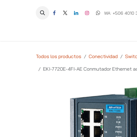
Ir al contenido
WA: +506 4010 
Equipos
Soluciones
Ig
Todos los productos
Conectividad
Swit
EKI-7720E-4FI-AE Conmutador Ethernet a