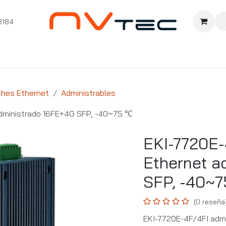
3184
nition
Cursos Ignition
Pioneros
Comunidad
Sopor
ches Ethernet
Administrables
dministrado 16FE+4G SFP, -40~75 ℃
EKI-7720E
Ethernet a
SFP, -40~
(0 reseña
EKI-7720E-4F/4FI admi