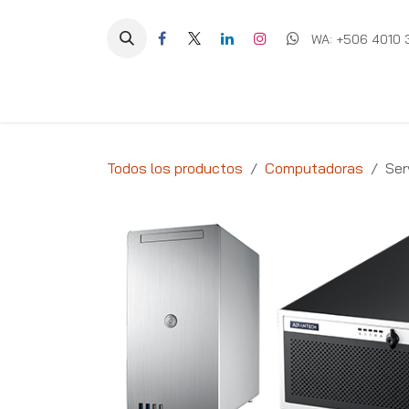
Ir al contenido
WA: +506 4010 
Equipos
Soluciones
Ig
Todos los productos
Computadoras
Ser