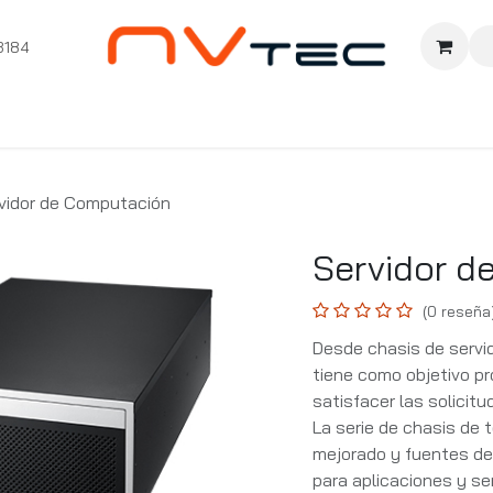
3184
nition
Cursos Ignition
Pioneros
Comunidad
Sopor
vidor de Computación
Servidor d
(0 reseña
Desde chasis de servi
tiene como objetivo pr
satisfacer las solicit
La serie de chasis de
mejorado y fuentes de 
para aplicaciones y se