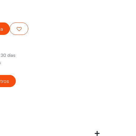
ta
 30 días
s
tros