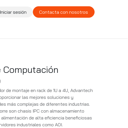
Iniciar sesión
Contacta con nosotros
te
Compañía
Vacantes
e Computación
)
dor de montaje en rack de 1U a 4U, Advantech
oporcionar las mejores soluciones y
udes más complejas de diferentes industrias.
 torre son chasis IPC con almacenamiento
alimentación de alta eficiencia beneficiosas
rvidores industriales como AOI.