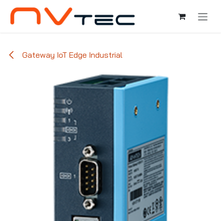
Ir al contenido
Gateway IoT Edge Industrial