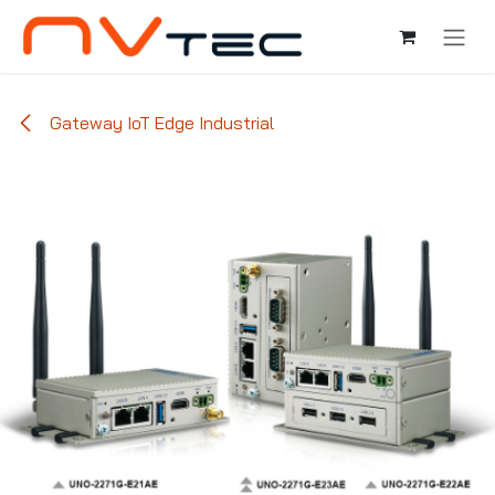
Ir al contenido
Gateway IoT Edge Industrial