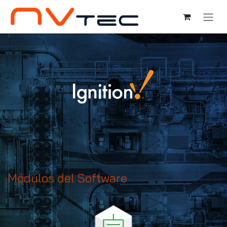
Ir al contenido
Módulos del Software