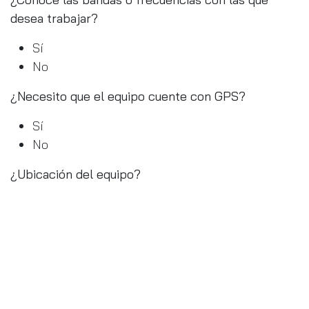
desea trabajar?
Sí
No
¿Necesito que el equipo cuente con GPS?
Sí
No
¿Ubicación del equipo?
Interior
Exterior
Con estas preguntas básicas podemos definir qué
equipo utilizar.
Los ruteadores celulares, son equipos de tamaño