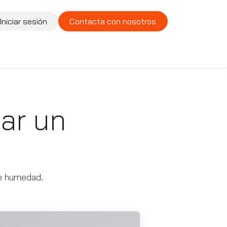
Iniciar sesión
Contacta con nosotros
te
Compañía
Vacantes
nar un
de humedad.