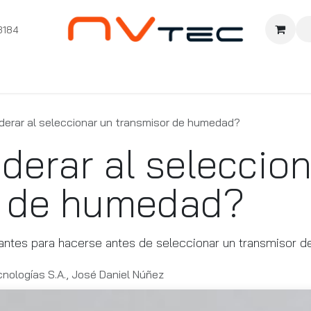
3184
nition
Cursos Ignition
Pioneros
Comunidad
Sopor
derar al seleccionar un transmisor de humedad?
derar al seleccio
r de humedad?
ntes para hacerse antes de seleccionar un transmisor 
nologías S.A., José Daniel Núñez