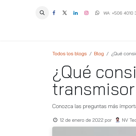
Ir al contenido
WA: +506 4010 
Equipos
Soluciones
Ig
Todos los blogs
Blog
¿Qué consi
¿Qué consi
transmiso
Conozca las preguntas más importa
12 de enero de 2022
por
NV Tec