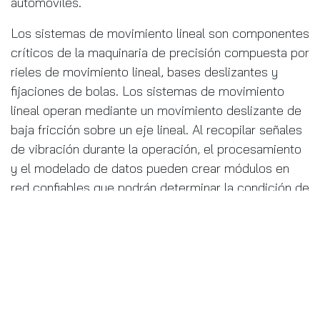
automóviles.
Los sistemas de movimiento lineal son componentes
críticos de la maquinaria de precisión compuesta por
rieles de movimiento lineal, bases deslizantes y
fijaciones de bolas. Los sistemas de movimiento
lineal operan mediante un movimiento deslizante de
baja fricción sobre un eje lineal. Al recopilar señales
de vibración durante la operación, el procesamiento
y el modelado de datos pueden crear módulos en
red confiables que podrán determinar la condición de
las guías de movimiento lineal, mientras que el sitio
remoto podrá monitorear el estado de toda la
maquinaria industrial.
Los módulos en el sitio tendrán limitaciones de
cableado y espacio, por lo que, dados estos
requisitos, los módulos de adquisición de datos