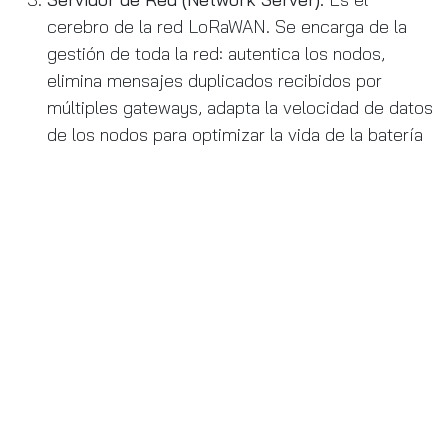
cerebro de la red LoRaWAN. Se encarga de la
gestión de toda la red: autentica los nodos,
elimina mensajes duplicados recibidos por
múltiples gateways, adapta la velocidad de datos
de los nodos para optimizar la vida de la batería
(ADR - Adaptive Data Rate) y enruta los
mensajes hacia el servidor de aplicación
correcto.
Servidor de Aplicación (Application Server):
Aquí es donde los datos cobran valor. Este
servidor recibe la información decodificada, la
procesa y la integra con plataformas de
visualización (como un dashboard SCADA),
sistemas de gestión o cualquier otra plataforma
de software empresarial. Es donde el usuario
final interactúa con sus datos.