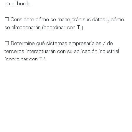
en el borde.
☐ Considere cómo se manejarán sus datos y cómo
se almacenarán (coordinar con TI)
☐ Determine qué sistemas empresariales / de
terceros interactuarán con su aplicación industrial
(coordinar con TI)
☐ Defina las fuentes de datos proporcionadas por su
dispositivo móvil. Considerar:
☐ Datos del acelerómetro
☐ Datos GPS
☐ Cámara