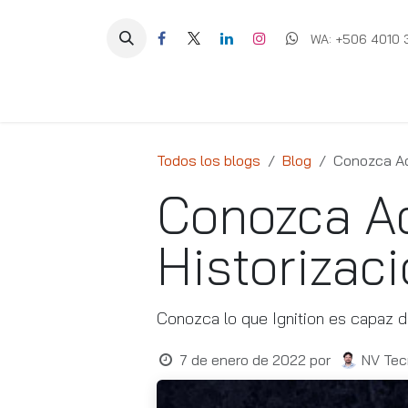
Ir al contenido
WA: +506 4010 
Equipos
Soluciones
Ig
Todos los blogs
Blog
Conozca Ac
Conozca Ac
Historizac
Conozca lo que Ignition es capaz d
7 de enero de 2022
por
NV Tec