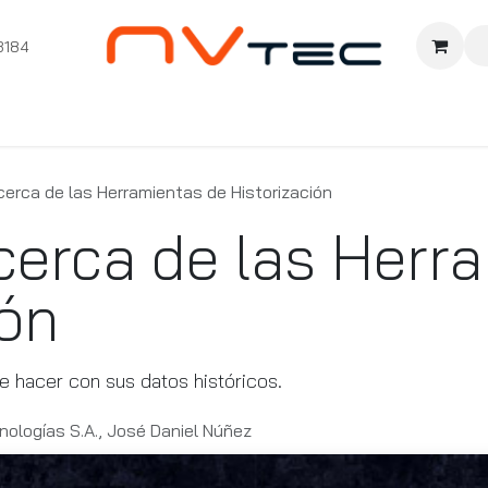
3184
nition
Cursos Ignition
Pioneros
Comunidad
Sopor
erca de las Herramientas de Historización
erca de las Herr
ión
e hacer con sus datos históricos.
nologías S.A., José Daniel Núñez