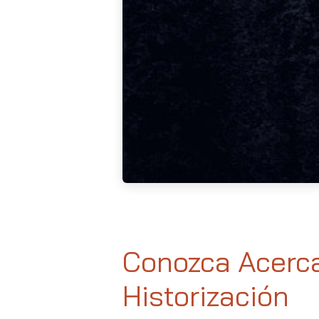
Conozca Acerca
Historización