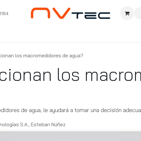
3184
nition
Cursos Ignition
Pioneros
Comunidad
Sopor
ionan los macromedidores de agua?
cionan los macro
edidores de agua, le ayudará a tomar una decisión adecu
nologías S.A., Esteban Núñez