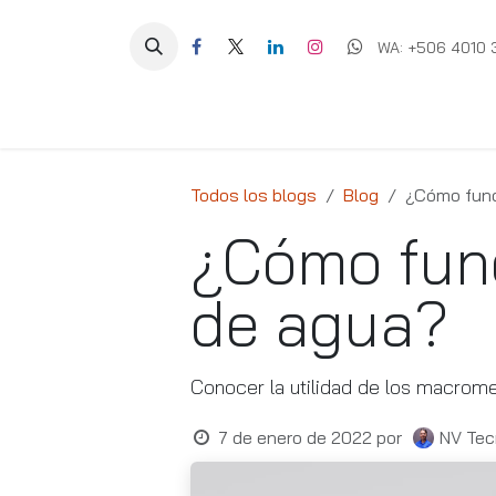
Ir al contenido
WA: +506 4010 
Equipos
Soluciones
Ig
Todos los blogs
Blog
¿Cómo func
¿Cómo fun
de agua?
Conocer la utilidad de los macrom
7 de enero de 2022
por
NV Tec